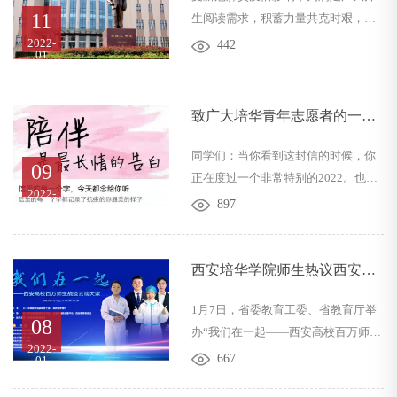
11
生阅读需求，积蓄力量共克时艰，西
友圈得知这个消息后，考虑到“奋战在
安培华学院维之图书馆通过线上线下
2022-
学校抗疫一线的同事们很辛苦，已经
442
01
两手抓，一方面在线上战“疫”传递书
坚守半个多月了”，她便主动联系合作
香能量，另一方面，组织党员、职工
社表示愿意个人认购1000斤苹果捐赠
身赴“疫”线支援，以实际行动支援学
给住校坚...
致广大培华青年志愿者的一封
校抗疫。线上“书香”以阅读积蓄力
信
量，传递战疫信心。疫情期间，维之
同学们：当你看到这封信的时候，你
09
图书馆积极利用线上媒介进行科普和
正在度过一个非常特别的2022。也许
2022-
宣传，自1月6日起，图书馆通过微信
你已经提前谋划了很久，刚刚度过岁
897
01
平台开展“硬核抗疫、以阅读积蓄力
月之交，和你的小伙伴一起，在大唐
量”系列主题读书活动，先后推出“疫”
不夜城去观赏火树银花不夜天，或是
不容...
在倒计时里眺望古城长安的月夜，还
西安培华学院师生热议西安高
有可能已经买好了回家的车票，准备
校百万师生战疫云端大课
1月7日，省委教育工委、省教育厅举
收拾行囊，披星戴月的奔波，投入自
08
办“我们在一起——西安高校百万师生
己走过无数遍的小路乡间。但是，古
2022-
战疫云端大课”活动，西安培华学院师
城西安新冠肺炎疫情的突然来袭，让
667
01
生通过宿舍、网络直播形式聆听了先
我们的一切计划都被打乱。是的，她