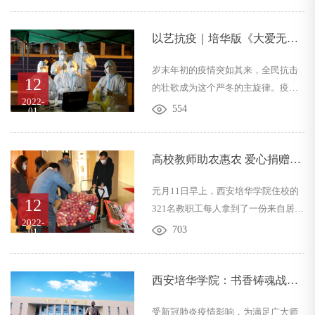
所，也是学校开展大学生思政教育、
心理健康教育、劳动教育和大学生文
明素质教育的重要平台。为深入推进
以艺抗疫｜培华版《大爱无
我校大学生社区“网格化”建设，提升
声》致敬抗疫英雄
岁末年初的疫情突如其来，全民抗击
公寓文明创建水平，优化社区育人功
12
的壮歌成为这个严冬的主旋律。疫情
能， 5月27日，由学生服务中心主
2022-
暴发以来，医务人员始终坚守，不畏
办，学生社区工作委员会承办的“第二
554
01
严寒党员志愿者们冲锋在前，退伍军
届大学生社区文化月”启动仪式在综合
人及医护学生主动请缨，社会爱心人
楼西文化广场举行。此次社区文化月
士进行爱心捐赠出手相助。学校领导
高校教师助农惠农 爱心捐赠暖
的主题是...
班子、中层干部、辅导员、部分教
人心
元月11日早上，西安培华学院住校的
师、后勤等工作人员，全部奋战在校
12
321名教职工每人拿到了一份来自居家
园疫情防控第一线，他们是默默守护
2022-
上网课同事们的助农捐赠产品。年末
师生的平凡人，他们是这场没有硝烟
703
01
岁初，受疫情影响，永寿县马坊镇门
的“战斗”的无名英雄。他们是危难之
新年农民专业合作社的万斤苹果和蜂
时挺身而出的逆行者。当前，疫情防
蜜无法进入市场，滞销在手中，焦急
​西安培华学院：书香铸魂战疫
控形势依然严...
万分。居家上网课的西安培华学院人
情，读书服务不停歇
受新冠肺炎疫情影响，为满足广大师
力资源管理专业教师江凤香在微信朋