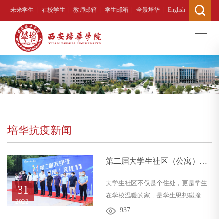
|
|
|
|
|
未来学生
在校学生
教师邮箱
学生邮箱
全景培华
English
培华抗疫新闻
当前位置 :
首页
>
“培”你一起同心抗疫
>
培华抗疫新闻
第二届大学生社区（公寓）文
化节开幕仪式
大学生社区不仅是个住处，更是学生
31
在学校温暖的家，是学生思想碰撞、
2022-
生活休息、文化和情感交流的重要场
05
937