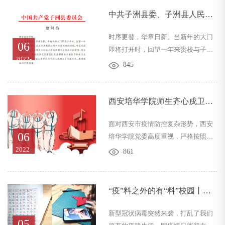
进抗疫故事，深受启发，纷纷发表感
生病了，那个欣欣向荣、川流不息、
想。 西安培华学院党委书记罗新远表
繁华似锦的长...
中共子洲县委、子洲县人民政
示：自疫情暴发以来，西安培华学院
府致西安培华学院的慰问信
时序更替，华章日新。当新年的大门
全体校领导与同学们同吃同住，共同
06
即将打开时，回望一年来贵校与子洲
抗击疫情，广大师生党员不分昼夜奋
2022-
人民在定点帮扶过程中风雨同舟的历
战在抗疫一线，彰显了共产党员的担
845
01
程，有在巩固拓展脱贫攻坚成果同乡
当与使命，为校园安全、疫情防控贡
村振兴有效衔接中并肩战斗的情谊，
献了自己的力量，聆听完全省教育系
有在驻村帮扶、集体经济项目建设以
西安培华学院师生齐心戍卫校
统抗疫故...
及消费帮扶方面给予的有力支持，这
园疫情防控安全线
面对西安市疫情防控复杂形势，西安
些帮扶情谊让贵单位与子洲人民建立
06
培华学院党委高度重视，严格按照省
了休戚与共、患难相恤的深厚感情。  
委教育工委、省教育厅疫情防控安排
2022-
861
01
部署、长安区疫情防控要求，把全校
师生员工生命健康摆在首要位置，把
疫情防控作为当前头等重要工作抓深
“疫”料之外的有“料”校园丨疫
抓细抓牢，党政领导坚守一线、科学
情下的校园学习生活图鉴
统筹、严密防控，召开会议研判态
新型冠状病毒突然来袭，打乱了我们
05
势，组建工作专班上下联动，党员干