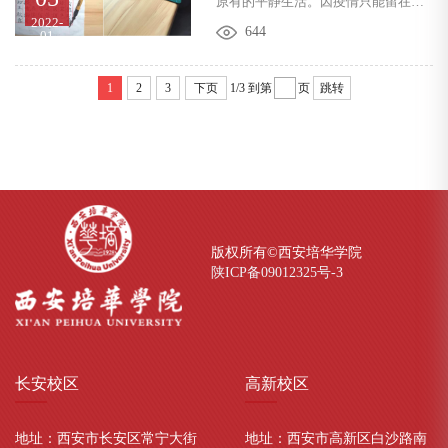
原有的平静生活。因疫情只能留在校
2022-
部、师生志愿者奋战在疫情防控工作
园的同学们表现出积极、乐观、向上
644
01
一线，筑牢校园疫情防控安全线，众
的生活态度值得我们点赞。虽然滞留
志成城打赢此次疫情防控阻击战。--提
在校，但是同学们的学习生活却是别
1
2
3
下页
1/3
到第
页
跳转
前谋划，反应...
样的精彩。网络连线 云端相见疫情给
学习生活提供了更多的空间，有更多
的时间用于提升自己，姜波理事长更
是参与教学活动，线上与学生互动，
创新教学形式，给全体日语专业的同
学们分享文章，还将文章朗读录音后
分享给同学们。在这个特殊时期，和
版权所有©西安培华学院
陕ICP备09012325号-
3
同学们一起学...
长安
校区
高新
校区
地址：西安市长安区常宁大街
地址：西安市高新区白沙路南