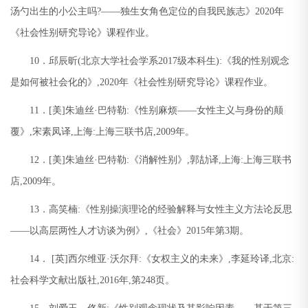
汤勺出生的小公主吗
?——
独生女角色定位的自我民族志》
2020
年
《社会性别研究导论》课程作业。
10
．邱辰昕
(
北京大学社会学系
2017
级本科生
):
《我的性别观念
是如何被社会化的》
,2020
年《社会性别研究导论》课程作业。
11
．
[
美
]
朱迪丝
·
巴特勒
:
《性别麻烦
——
女性主义与身份的颠
覆》
,
宋素凤译
,
上海
:
上海三联书店
,2009
年。
12
．
[
美
]
朱迪丝
·
巴特勒
:
《消解性别》
,
郭劼译
,
上海
:
上海三联书
店
,2009
年。
13
．高笑楠
:
《性别操演理论的经验解释与女性主义方法论反思
——
以高层两性人才访谈为例》
,
《社会》
2015
年第
3
期。
14
．
[
英
]
西尔维亚
·
沃尔拜
:
《女权主义的未来》
,
李延玲译
,
北京
:
社会科学文献出版社
,2016
年
,
第
248
页。