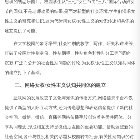
思琪的初恋乐园》。校园学生从
“
三七
”
女生节向
“
三八
”
国际劳动妇女
节的回归
,
不是老师动员的结果
,
是面对新型的社会环境
,
学生们渴求女
性主义的研究和知识
,
这为代际间女权
/
女性主义的知识传递和共识的
建立提供了可能。
在大学校园的象牙塔里
,
社会性别的教学、写作、研究和讲座等
,
打破了校园对性别身份、性别期望、性别角色和性别分工等问题的
沉寂
,
广泛而公开的社会性别问题的讨论
,
为女权
/
女性主义认知共同体
的建立打下了基础。
三、网络女权
/
女性主义认知共同体的建立
互联网的发展改变了文化与知识的传播方式
,
网络信息平台不仅
提供了新型的人际互动方式
,
还为传递思想和表达信念提供了新的社
会空间。微博、微信、直播等网络传播手段创造着各类共同体。分
享共同理念
,
形成相互支持是微信朋友圈的重要功能。借助这些新的
社会空间
,
各种与性别相关的话题从校园转向社会
,
有关性别知识的讨