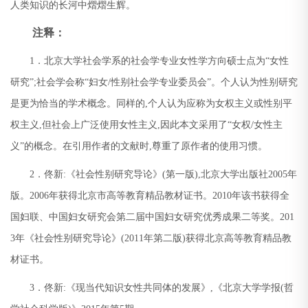
人类知识的长河中熠熠生辉。
注释：
1
．北京大学社会学系的社会学专业女性学方向硕士点为
“
女性
研究
”;
社会学会称
“
妇女
/
性别社会学专业委员会
”
。个人认为性别研究
是更为恰当的学术概念。同样的
,
个人认为应称为女权主义或性别平
权主义
,
但社会上广泛使用女性主义
,
因此本文采用了
“
女权
/
女性主
义
”
的概念。在引用作者的文献时
,
尊重了原作者的使用习惯。
2
．佟新
:
《社会性别研究导论》
(
第一版
),
北京大学出版社
2005
年
版。
2006
年获得北京市高等教育精品教材证书。
2010
年该书获得全
国妇联、中国妇女研究会第二届中国妇女研究优秀成果二等奖。
201
3
年《社会性别研究导论》
(2011
年第二版
)
获得北京高等教育精品教
材证书。
3
．佟新
:
《现当代知识女性共同体的发展》
,
《北京大学学报
(
哲