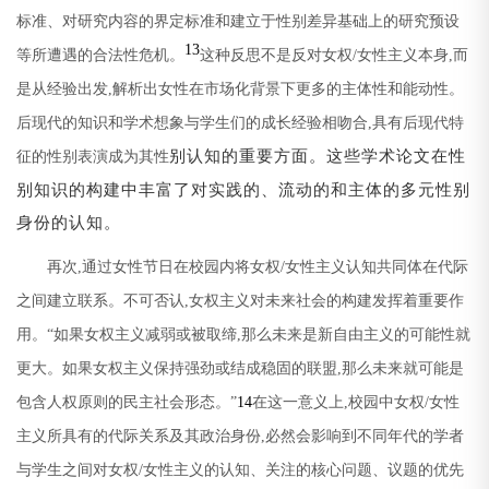
标准、对研究内容的界定标准和建立于性别差异基础上的研究预设
13
等所遭遇的合法性危机。
这种反思不是反对女权
/
女性主义本身
,
而
是从经验出发
,
解析出女性在市场化背景下更多的主体性和能动性。
后现代的知识和学术想象与学生们的成长经验相吻合
,
具有后现代特
别认知的重要方面。这些学术论文在性
征的性别表演成为其性
别知识的构建中丰富了对实践的、流动的和主体的多元性别
身份的认知。
再次
,
通过女性节日在校园内将女权
/
女性主义认知共同体在代际
之间建立联系。不可否认
,
女权主义对未来社会的构建发挥着重要作
用。
“
如果女权主义减弱或被取缔
,
那么未来是新自由主义的可能性就
更大。如果女权主义保持强劲或结成稳固的联盟
,
那么未来就可能是
包含人权原则的民主社会形态。
”
14
在这一意义上
,
校园中女权
/
女性
主义所具有的代际关系及其政治身份
,
必然会影响到不同年代的学者
与学生之间对女权
/
女性主义的认知、关注的核心问题、议题的优先