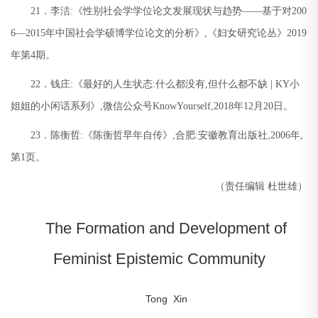
21
．李洁
:
《性别社会学学位论文发展现状与趋势
——
基于对
200
6—2015
年中国社会学硕博学位论文的分析》
,
《妇女研究论丛》
2019
年第
4
期。
22
．钱庄
:
《最好的人生状态
:
什么都没有
,
但什么都不缺
| KY
小
姐姐的小闲话系列》
,
微信公众号
KnowYourself,2018
年
12
月
20
日。
23
．陈衡哲
:
《陈衡哲早年自传》
,
合肥
:
安徽教育出版社
,2006
年
,
第
1
页。
（责任编辑
杜世雄）
The Formation and Development of
Feminist Epistemic Community
Tong Xin