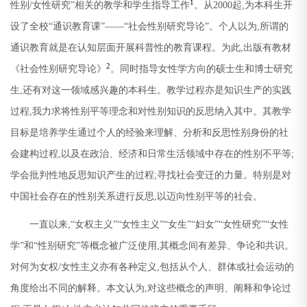
1
性别
/
女性研究
”
相关的教学和学生指导工作
。从
2000
起
,
为本科生开
设了全校
“
通识教育课
”
——
“
社会性别研究导论
”
。个人以为
,
所谓的
通识教育就是在认知层面开展科普性的教育课程。为此
,
出版有教材
2
《社会性别研究导论》
。同时指导女性学方向的硕士生和博士研究
生
,
还有对这一领域感兴趣的本科生。教学过程亦是知识生产的实践
过程
,
我力求将性别平等理念和对性别知识的反思纳入其中。其教学
目标是培养学生通过个人的经验来理解、分析和反思性别身份的社
会建构过程
,
以及在政治、经济和日常生活领域中存在的性别不平等
;
学会批判性地反思知识产生的过程
;
寻找社会变迁的力量。特别是对
中国社会存在的性别关系进行反思
,
以迈向性别平等的社会。
一直以来
,“
女权主义
”“
女性主义
”“
女生
”“
妇女
”“
女性研究
”“
女性
学
”
和
“
性别研究
”
等概念被广泛使用
,
其概念间有差异、争论和共识。
对何为女权
/
女性主义亦有各种定义
,
包括从个人、群体或社会运动的
角度给出不同的解释。本文认为
,
对这些概念的声明、阐释和争论过