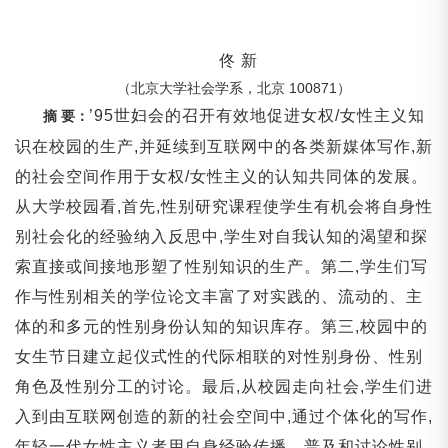
佟
新
100871
（
北京大学社会学系
，北京
）
’95
世妇会的召开有效地促进女权
/
女性主义知
摘
要：
识在校园的生产
,
并延续到互联网中的各类新媒体写作
,
新
的社会空间作用于女权
/
女性主义的认知共同体的发展。
从大学校园看
,
首先
,
性别研究课程使学生有机会将自身性
别社会化的经验纳入反思中
,
学生对自我认知的渴望和探
索直接或间接地形塑了性别知识的生产。第二
,
学生们写
作与性别相关的学位论文丰富了对实践的、流动的、主
体的和多元的性别身份认知的知识库存。第三
,
校园中的
女生节日建立起仪式性的代际相联的对性别身份、性别
角色及性别分工的讨论。最后
,
从校园走向社会
,
学生们进
入到由互联网创造的新的社会空间中
,
通过个体化的写作
,
年轻一代女性主义者用自身经验传播、普及和讨论性别