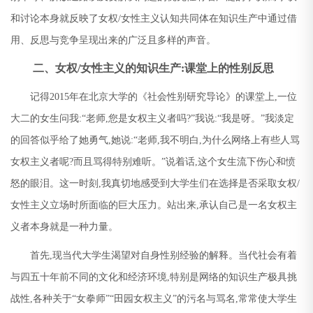
和讨论本身就反映了女权
/
女性主义认知共同体在知识生产中通过借
用、反思与竞争呈现出来的广泛且多样的声音。
二、女权
/
女性主义的知识生产
:
课堂上的性别反思
记得
2015
年在北京大学的《社会性别研究导论》的课堂上
,
一位
大二的女生问我
:“
老师
,
您是女权主义者吗
?”
我说
:“
我是呀。
”
我淡定
的回答似乎给了她勇气
,
她说
:“
老师
,
我不明白
,
为什么网络上有些人骂
女权主义者呢
?
而且骂得特别难听。
”
说着话
,
这个女生流下伤心和愤
怒的眼泪。这一时刻
,
我真切地感受到大学生们在选择是否采取女权
/
女性主义立场时所面临的巨大压力。站出来
,
承认自己是一名女权主
义者本身就是一种力量。
首先
,
现当代大学生渴望对自身性别经验的解释。当代社会有着
与四五十年前不同的文化和经济环境
,
特别是网络的知识生产极具挑
战性
,
各种关于
“
女拳师
”“
田园女权主义
”
的污名与骂名
,
常常使大学生