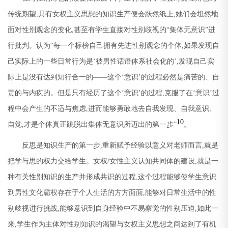
传统期望
,
具有女权主义思想的知识生产便会跃然纸上
,
她们会坦然地
面对性别观念的变化
,
甚至有学生直接对性别歧视的
“
集体无意识
”
进
行批判。认为
“
每一个标榜自己拥有先进性别观念的个体
,
如果发现自
己实际上的一些日常行为是
‘
被男性话语体系社会化的
’,
发现自己实
际上是没有达到知行合一的
——
这个
‘
意识
’
的过程必然是痛苦的、自
责的与内疚的。但是只有经历了这个
‘
意识
’
的过程
,
克服了在
‘
意识
’
过
程中会产生的不适与焦虑
,
进而能够勇敢地去自我发现、自我意识、
10
自觉
,
才是个体真正跳脱出集体无意识所迈出的第一步
”
。
反思是知识生产的第一步
,
重新赋予经验以意义对老师而言
,
就是
把学与思的权力交给学生。女权
/
女性主义认知共同体的建设
,
就是一
种有关性别知识的生产并形成共识的过程
,
这个过程能够使学生意识
到男性文化霸权存在于个人生活的方方面面
,
能够对日常生活中的性
别歧视进行挑战
,
能够意识到自身经验中不易察觉的性别压迫
,
如此一
来
,
学生作为主体对性别知识的渴望与女权主义思想之间达到了有机