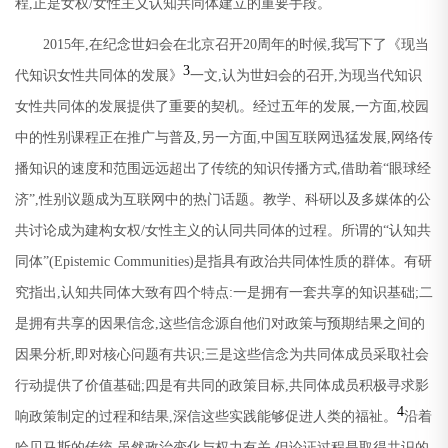
程
,
正是女权
/
女性主义认知共同体建立的重要手段。
2015
年
,
在纪念世妇会在北京召开
20
周年的时候
,
我写下了《现当
3
代知识女性共同体的发展》
一文
,
认为世妇会的召开
,
为现当代知识
女性共同体的发展提供了重要的契机。经过五年的发展
,
一方面
,
校园
中的性别课程正在推广与普及
,
另一方面
,
中国互联网迅猛发展
,
网络传
播知识的速度和范围远远超出了传统的知识传播方式
,
借助着
“
眼球经
济
”,
性别议题成为互联网中的热门话题。教学、科研以及多媒体的公
共讨论成为建构女权
/
女性主义的认同共同体的过程。所谓的
“
认知共
同体
”(Epistemic Communities)
是指具有政治共同体性质的群体。有研
究指出
,
认知共同体大致有四个特点
:
一是拥有一套共享的知识基础
;
二
是拥有共享的因果信念
,
这些信念源自他们对政策与预期结果之间的
因果分析
,
即对核心问题有共识
;
三是这些信念为共同体成员采取社会
行动提供了价值基础
;
四是有共同的政策目标
,
共同体成员积极寻求影
4
响政策制定的过程和结果
,
深信这些实践能够促进人类的福祉。
沿着
哈贝马斯的传统
,
虽然政治变化与权力有关
,
但论证过程是取得共识的