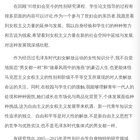
在回顾
’95
世妇会至今的性别研究课程、学生论文指导的过程有
很多层面的内容可以讨论
,
作为一个参与了世妇会的亲历者
,
我愿意看
到女权主义力量的延伸与发展。我以自身经验和学生们的种种努力
和言说为线索
,
希望看到女权主义力量在新的社会空间中延续与发展
,
对这种发展我深感欣慰。
作为经历过毛泽东时代妇女解放运动的女性知识分子
,
我不自觉
地留恋
“
男女都一样
”
和
“
做暴风雨中的海燕
”
的豪迈人生
,
也更能体悟
马克思主义女权主义的性别和阶级不平等交叉所展现的对人类解放
命运的关注。同时
,
在校园与学生们的接触
,
我能够理解青年一代人的
处境和种种困扰
,
她们成长在市场化与商品化背景下
,
个体发展面临种
种挑战
,
这为自由主义的女权主义发展带来机遇。新一代青年知识女
性追求的独立、自由和平等是对人性的解放
,
不是新自由主义思想下
的竞争与优胜劣汰
,
也不是毛泽东时代集体式的男女都一样。
有研究指出
,2005—2015
年是性别社会学自身独特的研究领域、