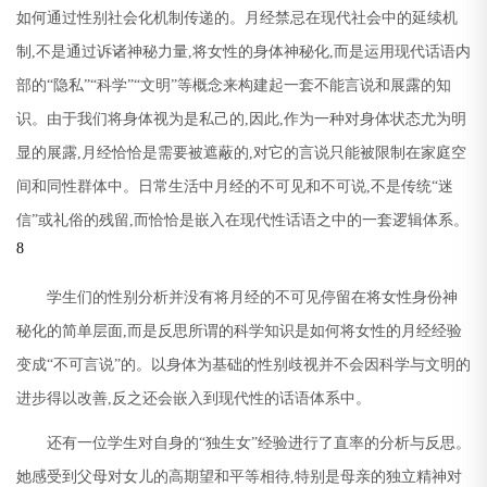
如何通过性别社会化机制传递的。月经禁忌在现代社会中的延续机
制
,
不是通过诉诸神秘力量
,
将女性的身体神秘化
,
而是运用现代话语内
部的
“
隐私
”“
科学
”“
文明
”
等概念来构建起一套不能言说和展露的知
识。由于我们将身体视为是私己的
,
因此
,
作为一种对身体状态尤为明
显的展露
,
月经恰恰是需要被遮蔽的
,
对它的言说只能被限制在家庭空
间和同性群体中。日常生活中月经的不可见和不可说
,
不是传统
“
迷
信
”
或礼俗的残留
,
而恰恰是嵌入在现代性话语之中的一套逻辑体系。
8
学生们的性别分析并没有将月经的不可见停留在将女性身份神
秘化的简单层面
,
而是反思所谓的科学知识是如何将女性的月经经验
变成
“
不可言说
”
的。以身体为基础的性别歧视并不会因科学与文明的
进步得以改善
,
反之还会嵌入到现代性的话语体系中。
还有一位学生对自身的
“
独生女
”
经验进行了直率的分析与反思。
她感受到父母对女儿的高期望和平等相待
,
特别是母亲的独立精神对