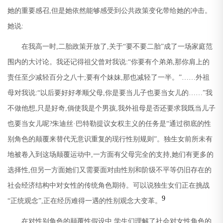
她的重要感召
,
但是她依然能够感受到公共政策变化带给她的冲击。
她说
:
在我高一时
,
二胎政策开放了
,
关于
“
要不要二胎
”
成了一场家庭范
围内的大讨论。我还记得祖父曾对我说
:“
你要有个弟弟
,
那你肩上的
责任至少减轻百分之八十
;
要有个妹妹
,
那也减轻了一半。
”
……外祖
母对我说
:“
以后要好好孝顺父母
,
你是要当儿子也要当女儿的
……”
我
不做他想
,
只是好奇
,
倘使我是个男孩
,
我外祖母是否还要求我既当儿子
也要当女儿呢
?
朱迪丝
·
巴特勒提议女权主义的任务是
“
通过彻底的性
别角色的颠覆来替代无意识重复的现行性别规则
”
。独生女前所未有
地被卷入到这场颠覆运动中
,
一方面有父母完全的支持
,
她们有更多的
选择性
,
但另一方面她们又需要面对由性别和阶级不平等仍旧存在的
社会经济结构中对女性的传统角色期待。可以说独生女们正在挑战
9
“
正统观念
”,
正在经历难得一遇的性别观念大变革。
在对性别角色的颠覆性假设中
,
学生们理解了社会对女性角色的