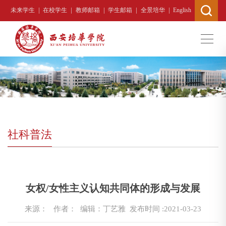
|
|
|
|
|
未来学生
在校学生
教师邮箱
学生邮箱
全景培华
English
社科普法
当前位置 :
首页
>
科学研究
>
社科普及
>
妇女/性别研究基
女权/女性主义认知共同体的形成与发展
地
>
社科普法
>
正文
来源：
作者： 编辑：丁艺雅
发布时间 :2021-03-23