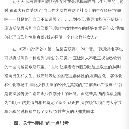
到今天
,
我有理由相信
,
很多女性在处理和面临自己生活中的问题
时
,
都很大程度受到了
“
自己作为女性在这个社会上的生存经验
”
的影
响
——
只是她们自己不知道罢了。
……
到今天
,
我更加坚信不疑我们
应该反复思考和向自己提问
:
我作为女性生存的经验究竟是什么
?
我如
何处理自己的性别身份
?
我选择做一个什么样的女人
?
在
“10
万
+”
的评论中
,
第一位留言获得
1 124
个赞。
“
我觉得名字也
可以换成叫作一种名为
‘
男性
’
的幻觉
,
一直让男人不敢正视自己软弱
的一面而越发歇斯底里。
”
由此
,
让读者看到性别压迫是双重的
,
同时
指向男生和女生。钱庄所表达的困惑是群体性的
,
在商品化、客体化
和性化市场中
,
弱化女性力量的经验是真实的
,“
了解自己
”“
做自己
”
就
是要摆脱传统性别知识和性别分工的压迫。而这些真切的情感流露
为
“10
万
+”
的共情与相知奠定了基础
,
认识自我
,
摆脱
“
幻觉
”,
与大家共
享经验的过程建立起了女权
/
女性主义的认知共同体。
四、关于“接续”的一点思考