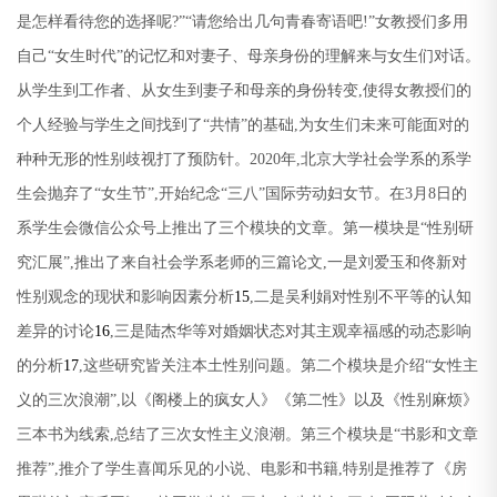
是怎样看待您的选择呢
?”“
请您给出几句青春寄语吧
!”
女教授们多用
自己
“
女生时代
”
的记忆和对妻子、母亲身份的理解来与女生们对话。
从学生到工作者、从女生到妻子和母亲的身份转变
,
使得女教授们的
个人经验与学生之间找到了
“
共情
”
的基础
,
为女生们未来可能面对的
种种无形的性别歧视打了预防针。
2020
年
,
北京大学社会学系的系学
生会抛弃了
“
女生节
”,
开始纪念
“
三八
”
国际劳动妇女节。在
3
月
8
日的
系学生会微信公众号上推出了三个模块的文章。第一模块是
“
性别研
究汇展
”,
推出了来自社会学系老师的三篇论文
,
一是刘爱玉和佟新对
性别观念的现状和影响因素分析
15
,
二是吴利娟对性别不平等的认知
差异的讨论
16
,
三是陆杰华等对婚姻状态对其主观幸福感的动态影响
的分析
17
,
这些研究皆关注本土性别问题。第二个模块是介绍
“
女性主
义的三次浪潮
”,
以《阁楼上的疯女人》《第二性》以及《性别麻烦》
三本书为线索
,
总结了三次女性主义浪潮。第三个模块是
“
书影和文章
推荐
”,
推介了学生喜闻乐见的小说、电影和书籍
,
特别是推荐了《房