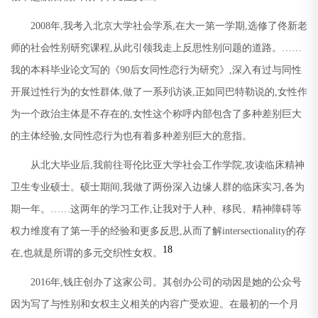
2008
年
,
我考入北京大学社会学系
,
在大一第一学期
,
选修了佟新老
师的社会性别研究课程
,
从此引领我走上反思性别问题的道路。
……
我的本科毕业论文写的《
90
后女同性恋行为研究》
,
深入有过与同性
开展过性行为的女性群体
,
做了一系列访谈
,
正如同巴特勒说的
,
女性作
为一个政治主体是不存在的
,
女性这个称呼内部包含了多种差别巨大
的主体经验
,
女同性恋行为也有着多种差别巨大的意指。
从北大毕业后
,
我前往哥伦比亚大学社会工作学院
,
攻读临床精神
卫生专业硕士。硕士期间
,
我做了两份深入边缘人群的临床实习
,
各为
期一年。……这两年的学习工作
,
让我对于人种、移民、精神障碍等
权力维度有了第一手的经验和更多反思
,
从而了解
intersectionality
的存
18
在
,
也就是所谓的多元交织性女权。
2016
年
,
钱庄创办了这家公司。其创办公司的动因是她的公众号
因为写了与性别和女权主义相关的内容广受欢迎。在最初的一个月