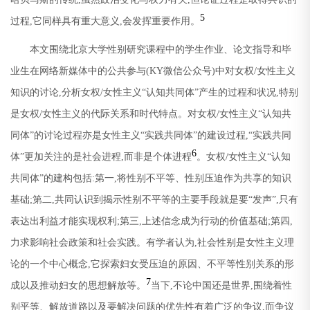
5
过程
,
它同样具有重大意义
,
会发挥重要作用。
本文围绕北京大学性别研究课程中的学生作业、论文指导和毕
业生在网络新媒体中的公共参与
(KY
微信公众号
)
中对女权
/
女性主义
知识的讨论
,
分析女权
/
女性主义
“
认知共同体
”
产生的过程和状况
,
特别
是女权
/
女性主义的代际关系和时代特点。对女权
/
女性主义
“
认知共
同体
”
的讨论过程亦是女性主义
“
实践共同体
”
的建设过程
,“
实践共同
6
体
”
更加关注的是社会进程
,
而非是个体进程
。女权
/
女性主义
“
认知
共同体
”
的建构包括
:
第一
,
将性别不平等、性别压迫作为共享的知识
基础
;
第二
,
共同认识到揭示性别不平等的主要手段就是要
“
发声
”,
只有
表达出利益才能实现权利
;
第三
,
上述信念成为行动的价值基础
;
第四
,
力求影响社会政策和社会实践。有学者认为
,
社会性别是女性主义理
论的一个中心概念
,
它探索妇女受压迫的原因、不平等性别关系的形
7
成以及推动妇女的思想解放等。
当下
,
不论中国还是世界
,
围绕着性
别平等、解放道路以及要解决问题的优先性有着广泛的争议
,
而争议