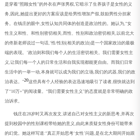
是穿着
“
照顾女性
”
的外衣在声张男权
,
它暗示了生养孩子是女性的义
务
,
因此
,
她提出更好的方案应该是给男性增加产假
,
鼓励男性分担家
务。在钱庄的眼中
,
女性认知共同体的创造是政治性的。她认为
,“
女
性主义和性、和性别密切相关
,
而性、性别和政治密切相关
,
以前北大
的佟新老师说过一句话
,‘
性
/
性别
(
相关的政治
)
是一个国家政治的最极
端的表现。
’
政治则和我们每个人的生活密切相关。我们需要女性主
义
,
让我们每一个人的日常生活和自我实现都能更自由。而我们日常
生活中的一举一动
,
本身就可以成为我们的立场
,
我们的武器
,
我们的政
20
治表达。
”
这些具有个人经验的表达迅速地吸引了读者
,
很快就达到
了
“10
万
+”
的阅读量。
“
我们需要女性主义
”
的态度就是非常明确的政
治诉求。
钱庄在
28
岁时又再次发文
,
讲述自己对女性主义的新思考
,
并再次
提到校园中的性别课程带给她的意义
,
由此来质疑女性身份可能带来
的幻觉。她这样写道
:“
真正开始思考
‘
女性
’
问题
,
是在北大期间开始跟