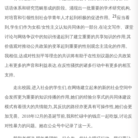
话语体系和研究范畴形成的阶段。涌现出一批重要的学术研究机构
,
21
对培育和引领性别社会学青年人才起到积极的促进作用。
应当看
到
,
学生们作为女权
/
女性主义认知共同体的一部分
,
在论文写作、课堂
讨论与网络争议中的知识传递起到了建立重要的共享知识的作用
;
其
价值观对推动公共政策的变革起到重要的性别观念主流化的作用。
我相信
,
达成对性别平等理念的共识将有助于在性别议题的公共政策
上有更多的声音和利益表达
,
在反性骚扰的诸多行动中有更多的相互
支持。
走出校园
,
进入社会的学生们
,
在网络建立起来的新的社会空间中
会发挥更为重要的知识传播的作用
,
她们的经验分享式的共同体建设
模式有着强大的共情能力
,
其反抗的路径亦更具有可操作性
,
她们会更
加无畏。
2018
年
12
月的圣诞节前
,
我和忙碌中的钱庄一起吃饭
,
讨论反
对性暴力的问题。她在公众号中记录了这一天。