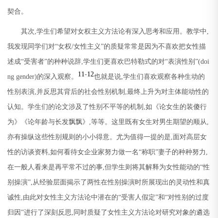
契合。
其次
,
学生们希望对女权主义方法论有深入思考和应用。教学中
,
我发现同学们对
“
女权
/
女性主义
”
的质疑常常是因为不喜欢把女性描
述成
“
受害者
”
的种种说辞
,
学生们更喜欢巴特勒式的对
“
表演性别
”(doi
11
-
12
ng gender)
的深入观察。
也就是说
,
学生们喜欢观察各种生动的
性别表演
,
并反思其背后的社会性别机制
,
最终上升为对主体能动性的
认知。学生们的论文涉及了性别不平等的机制
,
如《论女生的装傻行
为》《论年龄与长发飘飘》
,
等等。这里既有女生对男生期望的顺从
,
亦有操纵这些性别规则的小小得意。尤为值得一提的是
,
面对高层女
性的访谈资料
,
如何看待女企业家努力做一名
“
称职
”
妻子的种种努力
,
在一般人看来是再平常不过的事
,
但学生则将其解释为女性能动的
“
性
别操演
”,
从经验层面揭示了两性在性别操演时所展现出的灵动性和真
诚性
,
由此对女性主义方法论中潜在的
“
受害人假定
”
和
“
对性别的过度
归因
”
进行了深刻反思
,
同时质疑了女性主义方法论对研究对象的遴选