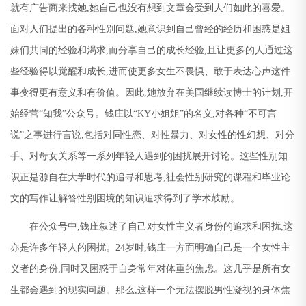
就有广告商来找她
,
她自己也没有想到文章会受到人们如此的喜爱。
面对人们提出的各种性别问题
,
她意识到自己曾经的经历和困惑是姐
妹们共同的经验和渴求
,
而分享自己的成长经验
,
且让更多的人通过这
些经验得以觉醒和成长
,
进而使更多女生不畏惧、敢于表达心声这件
事变得更有意义和有价值。因此
,
她放弃在美国继续读博士的计划
,
开
始经营
“
知我
”
公众号。钱庄以
“KY
小姐姐
”
的名义
,
对各种
“
不可言
说
”
之事进行言说
,
包括对同性恋、对性暴力、对女性的性幻想、对分
手、对母女关系等一系列年轻人遇到的困扰展开讨论。这些性别知
识正是源自在大学时代的追寻和思考
,
社会性别研究的课程和毕业论
文的写作让解答性别困境的知识追求得到了学术鼓励。
在公众号中
,
钱庄叙述了自己对女性主义者身份的追求和困扰
,
这
亦是许多年轻人的困扰。
24
岁时
,
钱庄一方面明确自己是一个女性主
义者的身份
,
同时又困惑于自身常年对体重的焦虑。这几乎是所有女
生都会遇到的现实问题。那么
,
这样一个无法摆脱男性凝视的身体焦