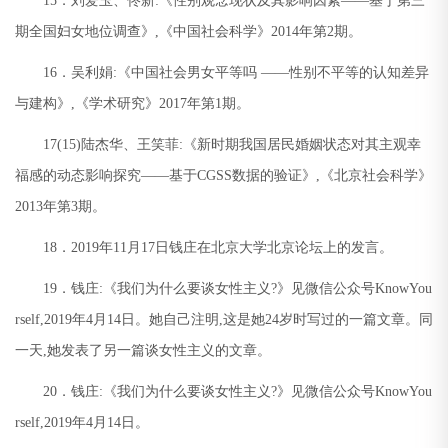
15
．刘爱玉、佟新
:
《性别观念现状及其影响因素
——
基于第三
期全国妇女地位调查》
,
《中国社会科学》
2014
年第
2
期。
16
．吴利娟
:
《中国社会男女平等吗
——
性别不平等的认知差异
与建构》
,
《学术研究》
2017
年第
1
期。
17(15)
陆杰华、王笑菲
:
《新时期我国居民婚姻状态对其主观幸
福感的动态影响探究
——
基于
CGSS
数据的验证》
,
《北京社会科学》
2013
年第
3
期。
18
．
2019
年
11
月
17
日钱庄在北京大学北京论坛上的发言。
19
．钱庄
:
《我们为什么要谈女性主义
?
》见微信公众号
KnowYou
rself,2019
年
4
月
14
日。她自己注明
,
这是她
24
岁时写过的一篇文章。同
一天
,
她发表了另一篇谈女性主义的文章。
20
．钱庄
:
《我们为什么要谈女性主义
?
》见微信公众号
KnowYou
rself,2019
年
4
月
14
日。