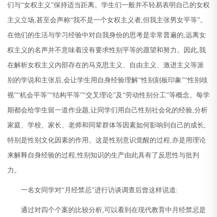
们与
“
女权主义
”
保持适当距离。学生们一般并不轻易表明自己的女权
主义立场
,
甚至会声称
“
我不是一个女权主义者
,
但我主张男女平等
”
。
在他们的生活与学习经验中对自我身份的思考是非常普遍的
,
远离女
权主义的名声并不意味着没有要求性别平等的愿望和努力。因此
,
我
在解析女权主义内部存在的马克思主义、自由主义、激进主义等派
别的学说和主张后
,
会让学生用自身经验理解
“
性别刻板印象
”“
性别歧
视
”“
机会平等
”“
结构平等
”“
交叉理论
”
及
“
劳动性别分工
”
等概念。每学
期都会给学生留一道作业题
,
让同学们用自己性别社会化的经验
,
分析
家庭、学校、家长、老师和同辈群体等因素如何影响到自己的成长
,
特别是性别文化因素的作用。这是性别意识觉醒的过程
,
亦是用理论
来解释自身经验的过程
,
性别知识的生产由此具有了反思性与批判
力。
一名女同学对
“
月经禁忌
”
进行访谈调查后曾这样说道
:
通过对四个个案的比较分析
,
可以看到在现代教育中月经禁忌是