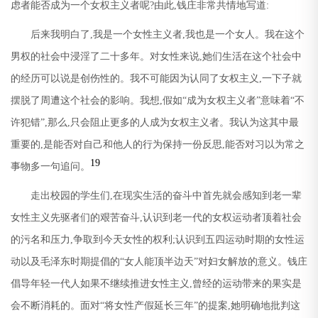
虑者能否成为一个女权主义者呢
?
由此
,
钱庄非常共情地写道
:
后来我明白了
,
我是一个女性主义者
,
我也是一个女人。我在这个
男权的社会中浸淫了二十多年。对女性来说
,
她们生活在这个社会中
的经历可以说是创伤性的。我不可能因为认同了女权主义
,
一下子就
摆脱了周遭这个社会的影响。我想
,
假如
“
成为女权主义者
”
意味着
“
不
许犯错
”,
那么
,
只会阻止更多的人成为女权主义者。我认为这其中最
重要的
,
是能否对自己和他人的行为保持一份反思
,
能否对习以为常之
19
事物多一句追问。
走出校园的学生们
,
在现实生活的奋斗中首先就会感知到老一辈
女性主义先驱者们的艰苦奋斗
,
认识到老一代的女权运动者顶着社会
的污名和压力
,
争取到今天女性的权利
;
认识到五四运动时期的女性运
动以及毛泽东时期提倡的
“
女人能顶半边天
”
对妇女解放的意义。钱庄
倡导年轻一代人如果不继续推进女性主义
,
曾经的运动带来的果实是
会不断消耗的。面对
“
将女性产假延长三年
”
的提案
,
她明确地批判这