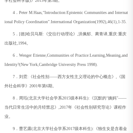
学社会科学版
)
》
2015
年第
5
期。
4
．
Peter M.Haas,“Introduction:Epistemic Communities and Internat
ional Policy Coordination”.International Organization(1992),46(1),1-35.
5
．
[
德
]
哈贝马斯
:
《交往行动理论》
,
洪佩郁、蔺青译
,
重庆
:
重庆
出版社
,1994
。
6
．
Wenger Etienne,Communities of Practice:Learning,Meaning,and
Identity?(New York,Cambridge University Press 1998).
7
．刘霓
:
《社会性别
——
西方女性主义理论的中心概念》
,
《国
外社会科学》
2001
年第
6
期。
8
．周珏
(
北京大学社会学系
2015
级本科生
):
《沉默的
“
姨妈
”——
当代日常生活中的月经禁忌》
,2017
年《社会性别研究导论》课程作
业。
9
．曹艺露
(
北京大学社会学系
2017
级本科生
):
《独生女是含着金