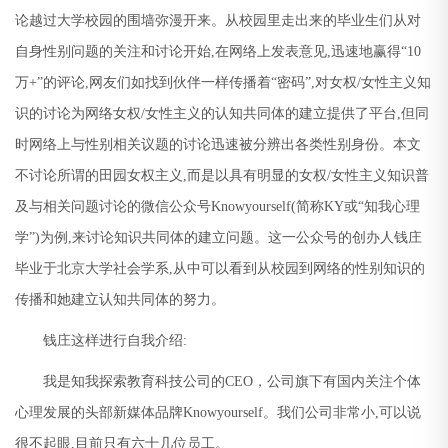
论越过大学校园的围墙弥漫开来。从校园里走出来的毕业生们从对
自身性别问题的关注和讨论开始
,
在网络上发表意见
,
迅速地赢得
“10
万
+”
的评论
,
网友们如找到伙伴一样传播着
“
密码
”,
对女权
/
女性主义知
识的讨论为网络女权
/
女性主义的认知共同体的建立提供了平台
,
但同
时网络上与性别相关议题的讨论迅速被分辨出各类性别身份。本文
不讨论所谓的田园女权主义
,
而是以具有明显的女权
/
女性主义知识普
及与相关问题讨论的微信公众号
Knowyourself(
简称
KY
或
“
知我心理
学
”)
为例
,
来讨论知识共同体的建立问题。这一公众号的创办人钱庄
毕业于北京大学社会学系
,
从中可以看到从校园到网络的性别知识的
传播和她建立认知共同体的努力。
钱庄这样进行自我介绍
:
我是知我探索教育科技公司的
CEO
，公司旗下有国内关注个体
心理发展的头部新媒体品牌
Knowyourself
。我们公司非常小
,
可以说
很不起眼
,
目前只有六十几位员工。