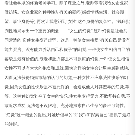
着社会学系的佟新老师学习。除了课业之外
,
老师带着我给女企业家
做访谈。女企业家的种种性别有关的疑问
(
婚姻情感生活、社会期
望、事业身份等
),
再次让我意识到
‘
女性
’
这个身份的复杂性。
”
钱庄批
判性地揭示出一个重要的概念
——“
女生的幻觉
”,
这种幻觉是社会共
同营造的
,
它使女生变得虚弱。这是一种使女生接受
“
有关自己是没有
能力买房、没有能力养活自己和孩子
”
的幻觉
;
一种使女生相信自己的
容貌是最有价值的
,
衰老和肥胖都是不可原谅的幻觉
;
一种使女生相信
女性不可以有太大的抱负和成就
,
因为这样的女性会让男生感到威胁
,
因而无法获得婚姻市场的认可的幻觉
;
一种女性不应享受性快乐的幻
觉
,
因为女性的性快乐是不被允许的、会造成他人对其羞辱的幻觉
,
等
等。这种种幻觉剥夺了女生的快乐
,
使女生变得无力
,
不敢坚持自我
,
不
敢追求成功
,
无法毫不设限地、充分地探索自己生命的多种可能性。
“
幻觉
”
这一概念的提出
,
对她所倡导的
“
知我
”
和
“
探索自己
”
提供了最好
的注脚。