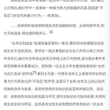
我和老师说
,
明年希望能一起合作一些社会呼吁行动。我们要让
人们明白
,
她们手中一直都有一种最为有力的制裁的武器
,
那就是
“
不
容忍
”(
对女性的暴力行为
——
笔者加
)
。
……回来的时候老师给我发消息说她很欣慰。从曾经的学生
,
到
22
今天的战友
,
我也感到很开心。
“
从学生到战友
”
就感觉像是看到一条河
,
看到河水的缓慢但连续
的生生不息的流淌。那些在一线从事着妇女社会工作和小组工作的
毕业生们
,
她们对女性命运的关注和投入的工作热情
,
成为我从事学术
研究和教学的重要动力。想到第一位北京大学女教授陈衡哲的
“
女性
23
为自己造命
”
的学说
,
看到今天新一代青年女性主义者面对对女性的
暴力行为而发出的
“
不容忍
”
的声音
,
这显示了女权
/
女性主义的认知共
同体的存在与发展。这些对传统性别知识的反思和对独立的、反抗
的、创新的性别知识的实践与书写
,
使性别知识在代际间积累
,
并得到
相互的支持与呼应。这些具有女性生命智慧的声音和知识一定会在