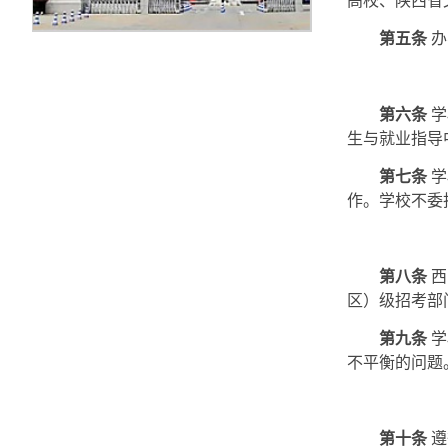
高校、陕西省
第五条
办
第六条
学
生与就业指导
第七条
学
作。学校不委
第八条
西
区）级招考部
第九条
学
不平衡的问题
第十条
遵