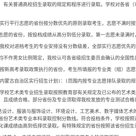
）有关普通高校招生录取的规定和程序进行录取。学校对各省（
实行平行志愿的省份按分数优先的原则录取考生，志愿不满时按
志愿的省份，按投档成绩从高分到低分录取，第一志愿未录满时
我校对进档考生的专业安排没有分数级差，全部实行志愿优先的
均不作男女比例限定，我校认可各省级招生委员会确认的全国性
按新高考录取政策执行的省份，考生所填报的专业类（组）志愿
内蒙古自治区实行招生计划1：1范围内按专业志愿排队录取的
学校艺术类专业招生录取按照教育部有关规定及已公布的艺术类
）且成绩合格，部分省份及专业须取得我校发放的专业测试合格
传达设计、服装与服饰设计、环境设计、工艺美术、数字媒体艺术
省份艺术类专业本科录取控制分数线。符合投档条件，学校按照
化课成绩由高到低择优录取。有特殊规定的省份按照该省份招生