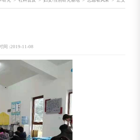
学研究
>
社科普及
>
妇女/性别研究基地
>
志愿者风采
>
正文
间 :2019-11-08