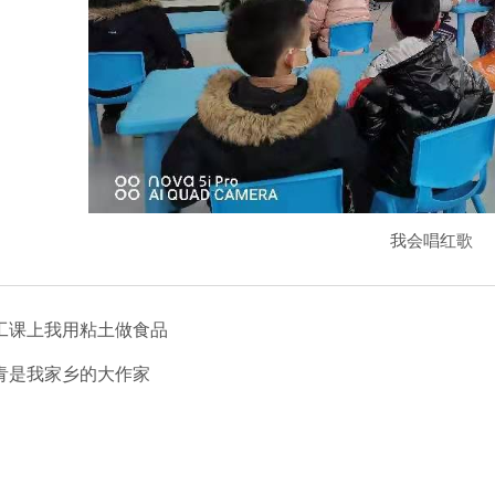
我会唱红歌
工课上我用粘土做食品
青是我家乡的大作家