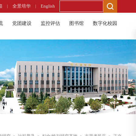
箱
|
全景培华
|
English
流
党团建设
监控评估
图书馆
数字化校园