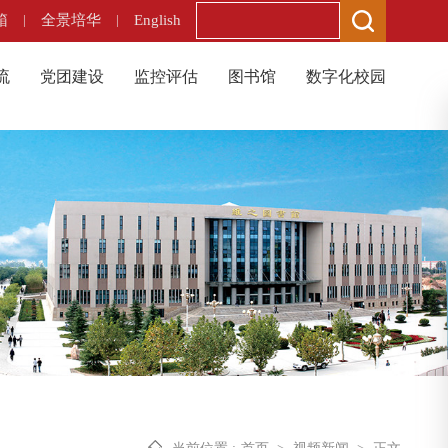
箱
|
全景培华
|
English
流
党团建设
监控评估
图书馆
数字化校园