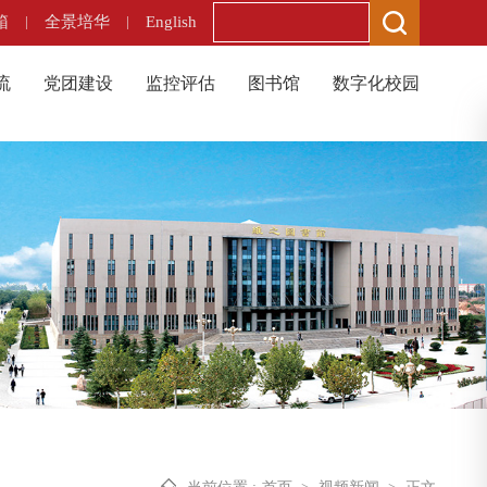
箱
|
全景培华
|
English
流
党团建设
监控评估
图书馆
数字化校园