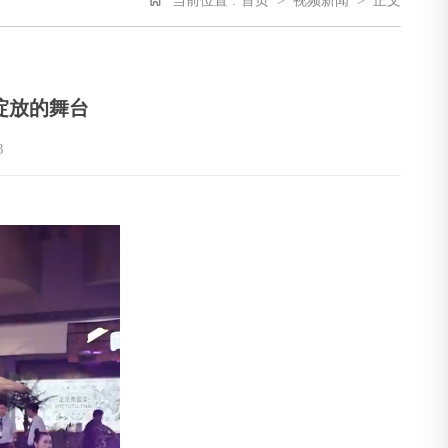
当前位置 :
首页
>
视频新闻
>
正文
绽放的舞台
3