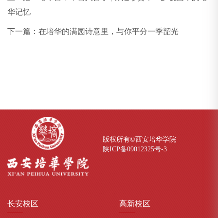
华记忆
下一篇：
在培华的满园诗意里，与你平分一季韶光
版权所有©西安培华学院
陕ICP备09012325号-
3
长安
校区
高新
校区