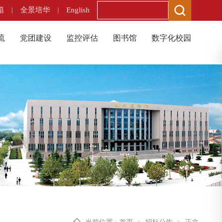
箱
|
全景培华
|
English
流
党团建设
监控评估
图书馆
数字化校园