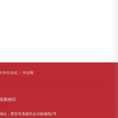
大学生在线
|
学信网
高新
校区
地址：西安市高新区白沙路南段2号