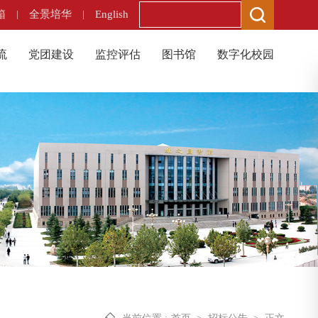
箱
|
全景培华
|
English
流
党团建设
监控评估
图书馆
数字化校园