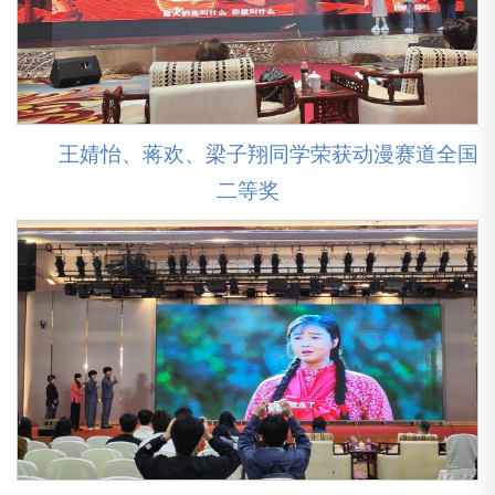
王婧怡、蒋欢、梁子翔同学荣获动漫赛道全国
二等奖