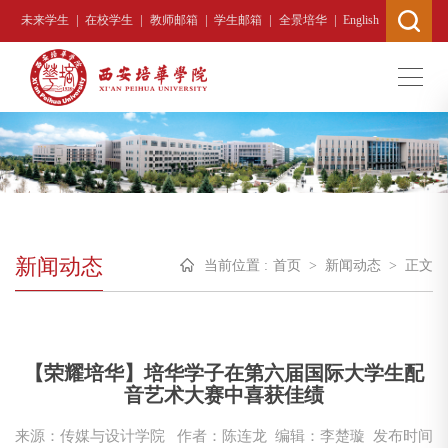
|
|
|
|
|
未来学生
在校学生
教师邮箱
学生邮箱
全景培华
English
新闻动态
当前位置 :
首页
>
新闻动态
>
正文
【荣耀培华】培华学子在第六届国际大学生配
音艺术大赛中喜获佳绩
来源：传媒与设计学院
作者：陈连龙 编辑：李楚璇
发布时间