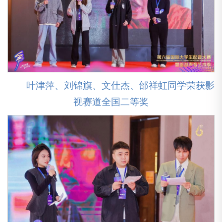
叶津萍、刘锦旗、文仕杰、邰祥虹同学荣获影
视赛道全国二等奖