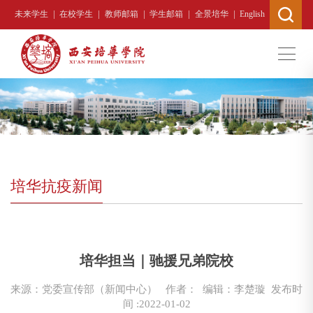
|
|
|
|
|
未来学生
在校学生
教师邮箱
学生邮箱
全景培华
English
培华抗疫新闻
当前位置 :
首页
>
“培”你一起同心抗疫
>
培华抗疫新闻
>
培华担当｜驰援兄弟院校
正文
来源：党委宣传部（新闻中心）
作者： 编辑：李楚璇
发布时
间 :2022-01-02